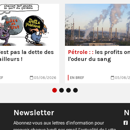
'est pas la dette des
Pétrole : :
les profits o
illeurs !
l'odeur du sang
EF
05/08/2026
EN BREF
05/08/
Newsletter
N
Abonnez-vous aux lettres d'information pour
recevoir chaque lundi par email l'actualité de Lutte