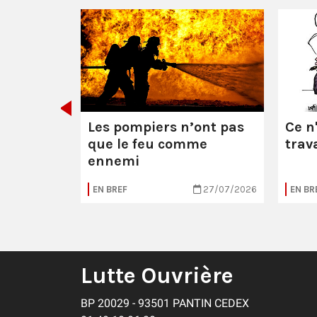
 le feu à
Les pompiers n’ont pas
Ce n
que le feu comme
trava
ennemi
27/07/2026
EN BREF
27/07/2026
EN BR
Lutte Ouvrière
BP 20029 - 93501 PANTIN CEDEX