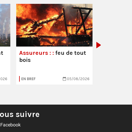
Les droits 
travailleur
leurs souc
nt
Assureurs : :
feu de tout
bois
2026
EN BREF
05/08/2026
EN BREF
ous suivre
Facebook