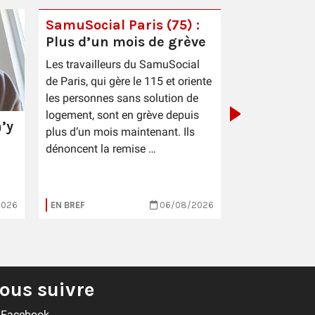
SamuSocial Paris (75) :
Plus d’un mois de grève
PIC Cestas 
Les travailleurs du SamuSocial
sauce patr
de Paris, qui gère le 115 et oriente
les personnes sans solution de
logement, sont en grève depuis
’y
plus d’un mois maintenant. Ils
dénoncent la remise …
2026
EN BREF
06/08/2026
EN BREF
ous suivre
Facebook