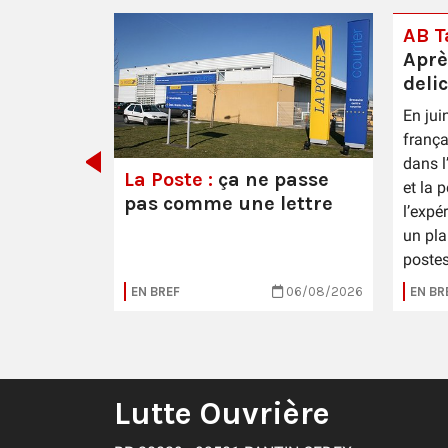
AB Ta
Aprè
deli
En jui
 Épernay
frança
dans l
La Poste :
ça ne passe
et la 
pas comme une lettre
l’expé
un pla
postes
16/07/2026
EN BREF
06/08/2026
EN BR
Lutte Ouvrière