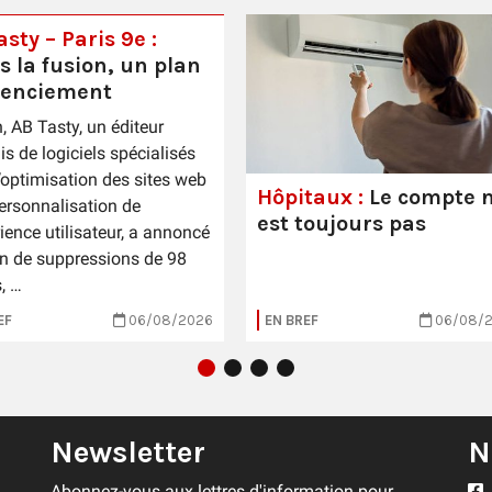
sty – Paris 9e :
s la fusion, un plan
cenciement
n, AB Tasty, un éditeur
is de logiciels spécialisés
’optimisation des sites web
Hôpitaux :
Le compte n
personnalisation de
est toujours pas
rience utilisateur, a annoncé
n de suppressions de 98
, …
EF
06/08/2026
EN BREF
06/08/
Newsletter
N
Abonnez-vous aux lettres d'information pour