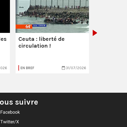
Les milliar
manquent
combattre 
les
Ceuta : liberté de
circulation !
2026
EN BREF
31/07/2026
EN BREF
ous suivre
Facebook
Twitter/X