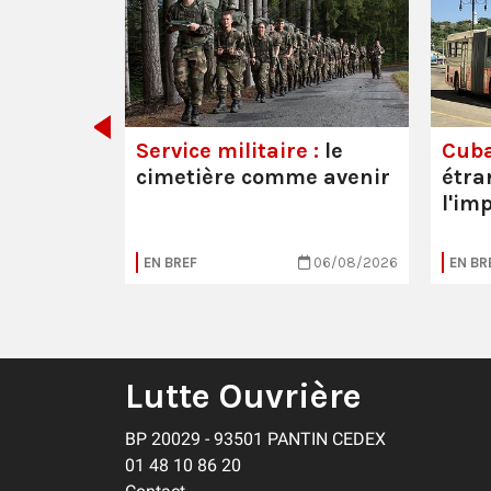
 les
Service militaire :
le
Cuba
cimetière comme avenir
étra
l'im
20/07/2026
EN BREF
06/08/2026
EN BR
Lutte Ouvrière
BP 20029 - 93501 PANTIN CEDEX
01 48 10 86 20