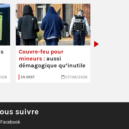
Mortalité i
hausse
us
Couvre-feu pour
mineurs :
aussi
démagogique qu’inutile
2026
EN BREF
07/08/2026
EN BREF
ous suivre
Facebook