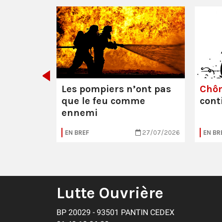
e ou la
Les pompiers n’ont pas
Chô
que le feu comme
cont
ennemi
05/08/2026
EN BREF
27/07/2026
EN BR
Lutte Ouvrière
BP 20029 - 93501 PANTIN CEDEX