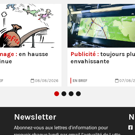
mage :
en hausse
Publicité :
toujours pl
inue
envahissante
EF
08/08/2026
EN BREF
07/08/
Newsletter
N
Abonnez-vous aux lettres d'information pour
recevoir chaque lundi par email l'actualité de Lutte