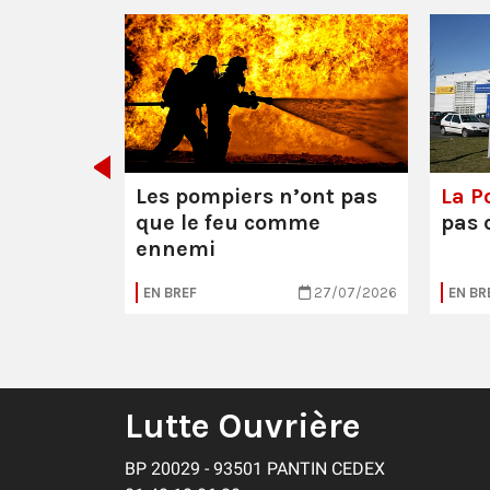
décider
Les pompiers n’ont pas
La Po
que le feu comme
pas 
ennemi
30/07/2026
EN BREF
27/07/2026
EN BR
Lutte Ouvrière
BP 20029 - 93501 PANTIN CEDEX