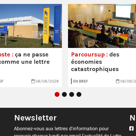
ste :
ça ne passe
Parcoursup :
des
comme une lettre
économies
catastrophiques
EF
06/08/2026
EN BREF
06/08/
Newsletter
N
Abonnez-vous aux lettres d'information pour
recevoir chaque lundi par email l'actualité de Lutte