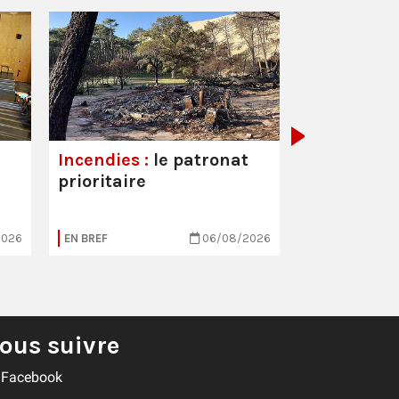
Hôpitaux :
est toujou
Incendies :
le patronat
prioritaire
2026
EN BREF
06/08/2026
EN BREF
ous suivre
Facebook