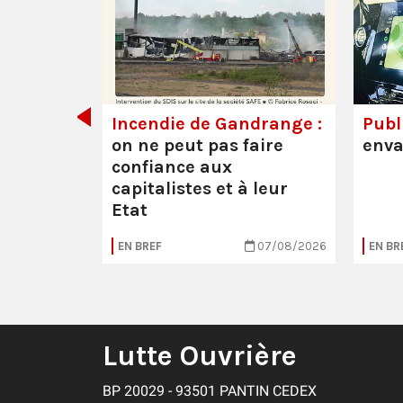
de tout
Incendie de Gandrange :
Publi
on ne peut pas faire
enva
confiance aux
capitalistes et à leur
Etat
05/08/2026
EN BREF
07/08/2026
EN BR
Lutte Ouvrière
BP 20029 - 93501 PANTIN CEDEX