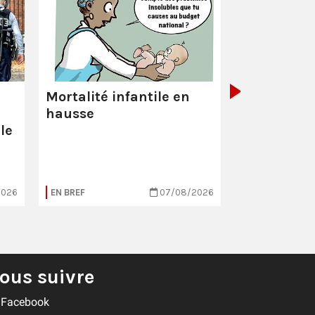
La Poste :
ç
pas comme
Mortalité infantile en
hausse
le
2026
EN BREF
07/08/2026
EN BREF
ous suivre
Facebook