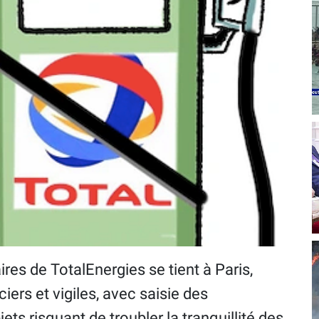
res de TotalEnergies se tient à Paris,
iers et vigiles, avec saisie des
ts risquant de troubler la tranquillité des