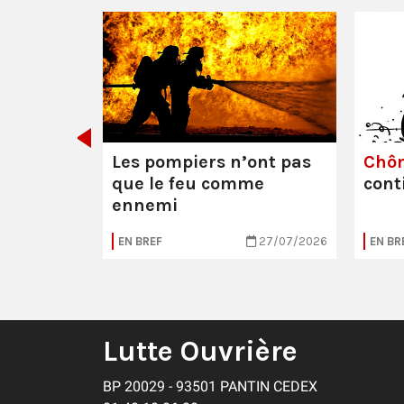
e ou la
Les pompiers n’ont pas
Chô
que le feu comme
cont
ennemi
05/08/2026
EN BREF
27/07/2026
EN BR
Lutte Ouvrière
BP 20029 - 93501 PANTIN CEDEX