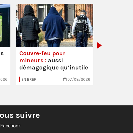
Mortalité i
hausse
us
Couvre-feu pour
mineurs :
aussi
démagogique qu’inutile
2026
EN BREF
07/08/2026
EN BREF
ous suivre
Facebook