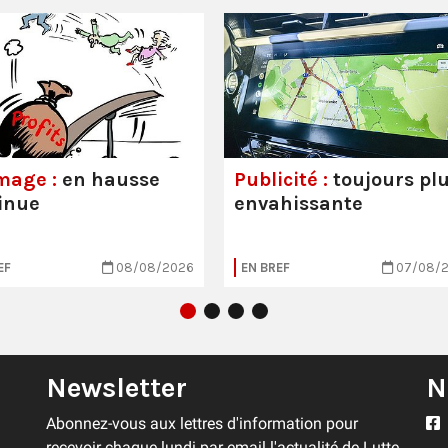
mage :
en hausse
Publicité :
toujours pl
inue
envahissante
EF
08/08/2026
EN BREF
07/08/
Newsletter
N
Abonnez-vous aux lettres d'information pour
recevoir chaque lundi par email l'actualité de Lutte