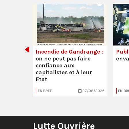
de tout
Incendie de Gandrange :
Publi
on ne peut pas faire
enva
confiance aux
capitalistes et à leur
Etat
05/08/2026
EN BREF
07/08/2026
EN BR
Lutte Ouvrière