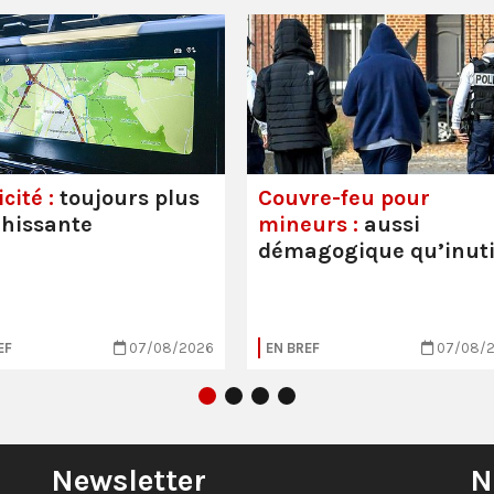
cité :
toujours plus
Couvre-feu pour
hissante
mineurs :
aussi
démagogique qu’inuti
EF
07/08/2026
EN BREF
07/08/
Newsletter
N