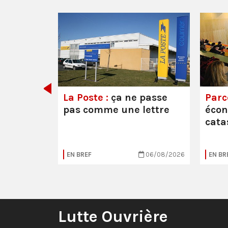
e ou la
La Poste :
ça ne passe
Parc
pas comme une lettre
éco
cata
05/08/2026
EN BREF
06/08/2026
EN BR
Lutte Ouvrière