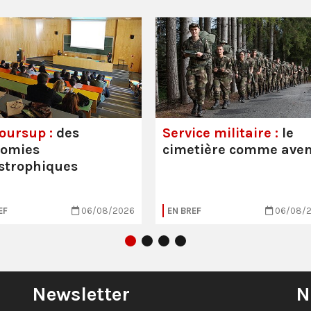
oursup :
des
Service militaire :
le
nomies
cimetière comme aven
strophiques
EF
06/08/2026
EN BREF
06/08/
Newsletter
N