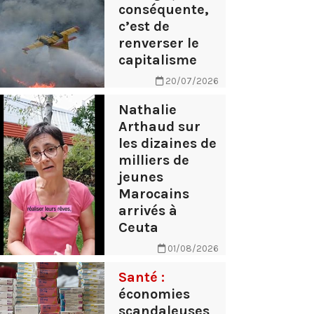
conséquente,
c’est de
renverser le
capitalisme
20/07/2026
Nathalie
Arthaud sur
les dizaines de
milliers de
jeunes
Marocains
arrivés à
Ceuta
01/08/2026
Santé :
économies
scandaleuses