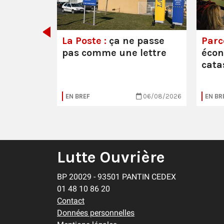
La Poste :
ça ne passe
Parc
pas comme une lettre
éco
cata
05/08/2026
EN BREF
06/08/2026
EN BR
Lutte Ouvrière
BP 20029 - 93501 PANTIN CEDEX
01 48 10 86 20
Contact
Données personnelles