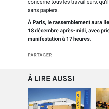
concerne tous les travailleurs, qu’i
sans papiers.
À Paris, le rassemblement aura lie
18 décembre après-midi, avec prise
manifestation à 17 heures.
PARTAGER
À LIRE AUSSI
e ou la