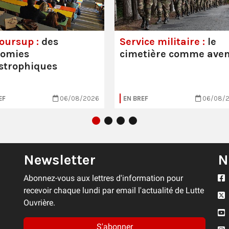
oursup :
des
Service militaire :
le
nomies
cimetière comme aven
strophiques
EF
06/08/2026
EN BREF
06/08/
Newsletter
N
Abonnez-vous aux lettres d'information pour
recevoir chaque lundi par email l'actualité de Lutte
Ouvrière.
S'abonner