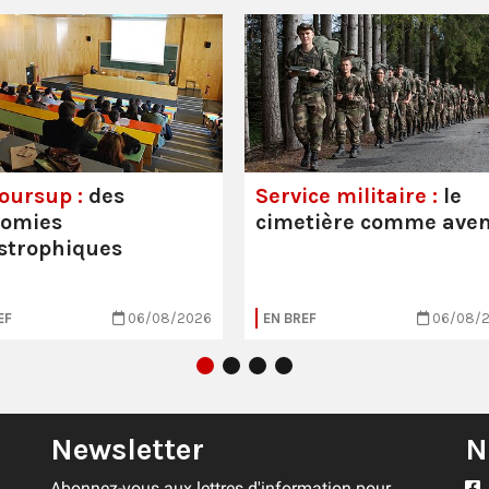
oursup :
des
Service militaire :
le
nomies
cimetière comme aven
strophiques
EF
06/08/2026
EN BREF
06/08/
Newsletter
N
Abonnez-vous aux lettres d'information pour