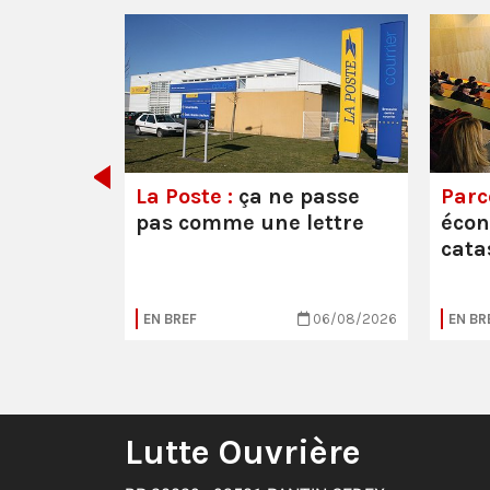
e ou la
La Poste :
ça ne passe
Parc
pas comme une lettre
éco
cata
05/08/2026
EN BREF
06/08/2026
EN BR
Lutte Ouvrière