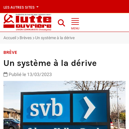
LES AUTRES SITES
MENU
Accueil
Brèves
Un système à la dérive
BRÈVE
Un système à la dérive
Publié le 13/03/2023