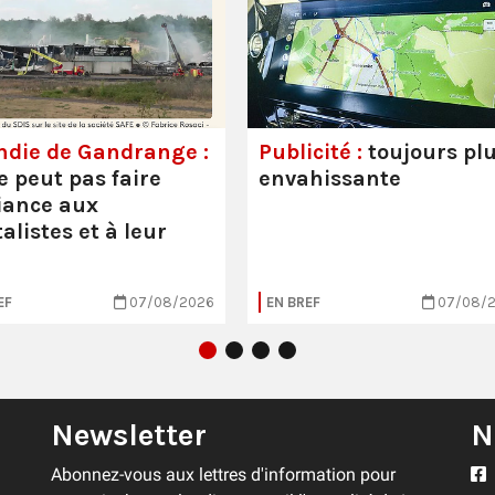
ndie de Gandrange :
Publicité :
toujours pl
e peut pas faire
envahissante
iance aux
alistes et à leur
EF
07/08/2026
EN BREF
07/08/
Newsletter
N
Abonnez-vous aux lettres d'information pour