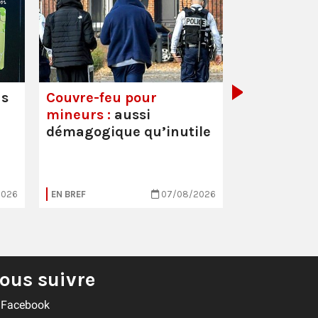
Mortalité i
hausse
us
Couvre-feu pour
mineurs :
aussi
démagogique qu’inutile
2026
EN BREF
07/08/2026
EN BREF
ous suivre
Facebook