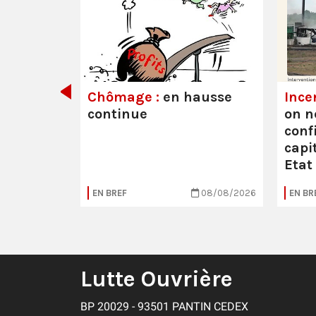
its ont
Chômage :
en hausse
Ince
continue
on n
conf
capit
Etat
05/08/2026
EN BREF
08/08/2026
EN BR
Lutte Ouvrière
BP 20029 - 93501 PANTIN CEDEX