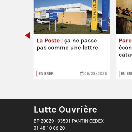
e ou la
La Poste :
ça ne passe
Parc
pas comme une lettre
éco
cata
05/08/2026
EN BREF
06/08/2026
EN BR
Lutte Ouvrière
BP 20029 - 93501 PANTIN CEDEX
01 48 10 86 20