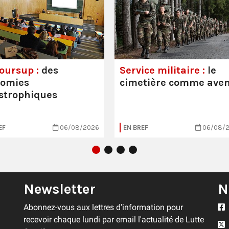
oursup :
des
Service militaire :
le
nomies
cimetière comme aven
strophiques
EF
06/08/2026
EN BREF
06/08/
Newsletter
N
Abonnez-vous aux lettres d'information pour
recevoir chaque lundi par email l'actualité de Lutte