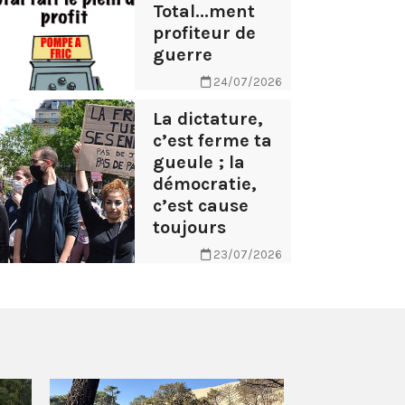
Total...ment
profiteur de
guerre
24/07/2026
La dictature,
c’est ferme ta
gueule ; la
démocratie,
c’est cause
toujours
23/07/2026
AB Tasty – 