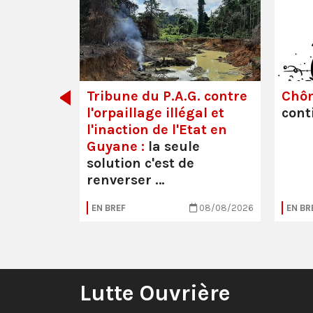
dette des
Tribune du P.A.G. contre
Chô
l'orpaillage illégal et
cont
l'inaction de l'Etat en
Guyane :
la seule
solution c'est de
renverser …
05/08/2026
EN BREF
08/08/2026
EN BR
Lutte Ouvrière