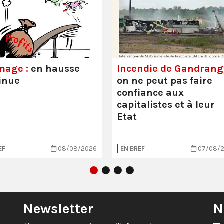
mage :
en hausse
Incendie de Gandrange
inue
on ne peut pas faire
confiance aux
capitalistes et à leur
Etat
EF
08/08/2026
EN BREF
07/08/
Newsletter
N