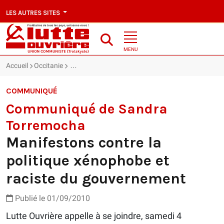
LES AUTRES SITES
MENU
Accueil
Occitanie
Manifestons contre la politique xénophobe et rac
COMMUNIQUÉ
Communiqué de Sandra
Torremocha
Manifestons contre la
politique xénophobe et
raciste du gouvernement
Publié le 01/09/2010
Lutte Ouvrière appelle à se joindre, samedi 4