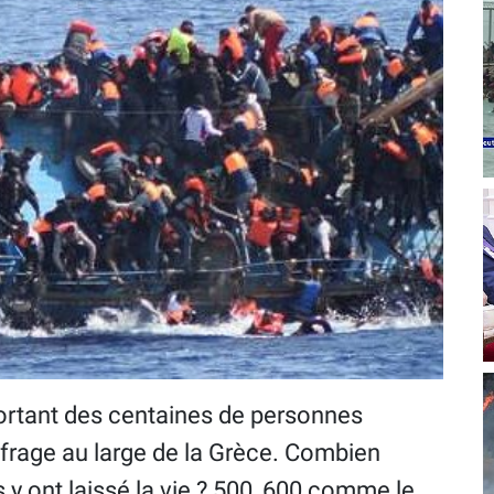
portant des centaines de personnes
naufrage au large de la Grèce. Combien
y ont laissé la vie ? 500, 600 comme le