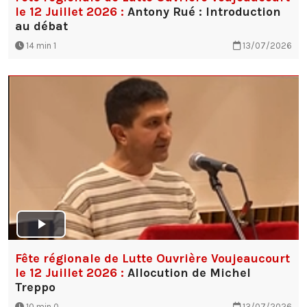
le 12 Juillet 2026 :
Antony Rué : Introduction
au débat
14 min 1
13/07/2026
Fête régionale de Lutte Ouvrière Voujeaucourt
le 12 Juillet 2026 :
Allocution de Michel
Treppo
10 min 0
13/07/2026