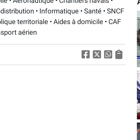
ile
• Aéronautique • Chantiers navals •
distribution • Informatique • Santé • SNCF
ique territoriale • Aides à domicile • CAF
nsport aérien