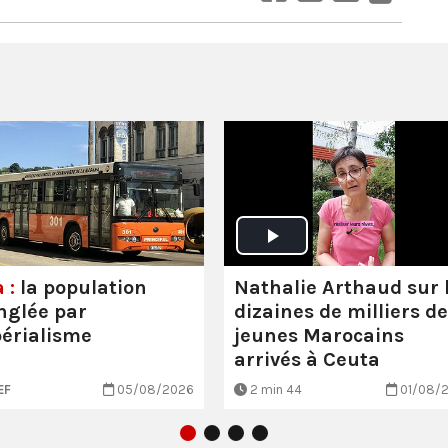
Nathalie Arthaud sur 
 :
la population
dizaines de milliers de
nglée par
jeunes Marocains
périalisme
arrivés à Ceuta
EF
05/08/2026
2 min 44
01/08/