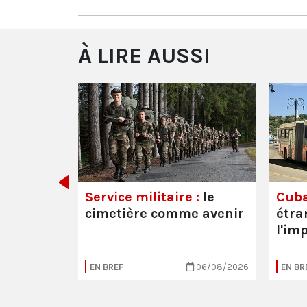
À LIRE AUSSI
 les
Service militaire :
le
Cuba
cimetière comme avenir
étra
l'im
20/07/2026
EN BREF
06/08/2026
EN BR