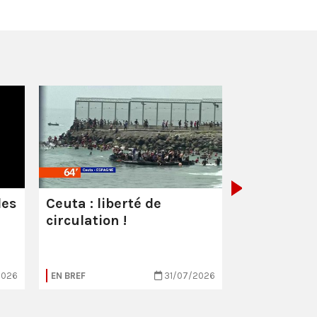
Les milliar
manquent
combattre 
les
Ceuta : liberté de
circulation !
2026
EN BREF
31/07/2026
EN BREF