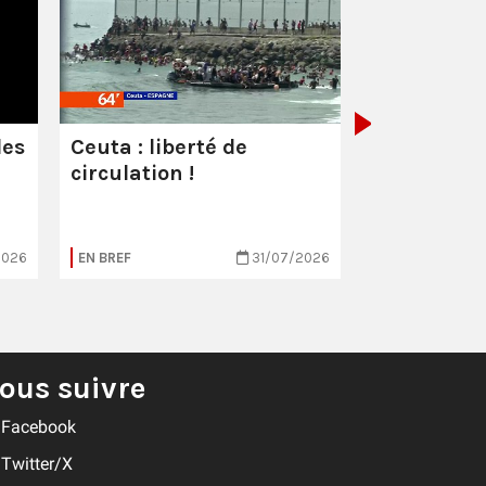
Les milliar
manquent
combattre 
les
Ceuta : liberté de
circulation !
2026
EN BREF
31/07/2026
EN BREF
ous suivre
Facebook
Twitter/X