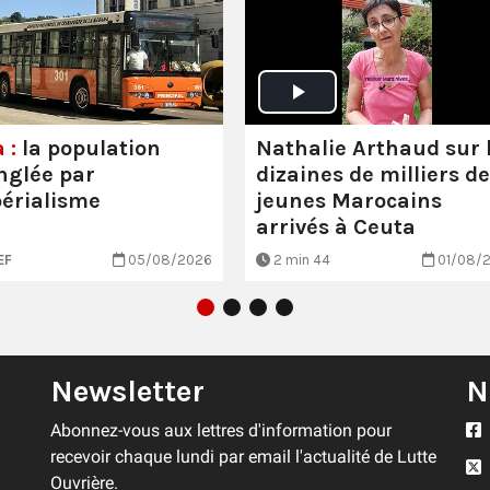
Nathalie Arthaud sur 
 :
la population
dizaines de milliers de
nglée par
jeunes Marocains
périalisme
arrivés à Ceuta
EF
05/08/2026
2 min 44
01/08/
Newsletter
N
Abonnez-vous aux lettres d'information pour
recevoir chaque lundi par email l'actualité de Lutte
Ouvrière.