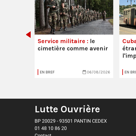
 les
Service militaire :
le
Cuba
cimetière comme avenir
étra
l'im
20/07/2026
EN BREF
06/08/2026
EN BR
Lutte Ouvrière
BP 20029 - 93501 PANTIN CEDEX
01 48 10 86 20
Contact