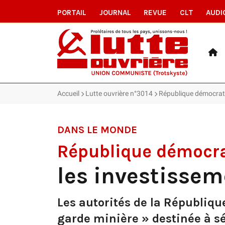
PORTAIL
JOURNAL
REVUE
CLT
AUDI
Accueil
Lutte ouvrière n°3014
République démocrati
DANS LE MONDE
République démocr
les investisse
Les autorités de la Républiq
garde minière » destinée à séc