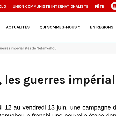
OLO
UNION COMMUNISTE INTERNATIONALISTE
FÊTE
ACTUALITÉS
QUI SOMMES-NOUS ?
EN RÉGIONS
 guerres impérialistes de Netanyahou
, les guerres impérial
udi 12 au vendredi 13 juin, une campagne 
etanyahou a franchi une nouvelle étape dan