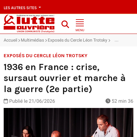
LES AUTRES SITES
MENU
Accueil
Multimédias
Exposés du Cercle Léon Trotsky
1936 en France
EXPOSÉS DU CERCLE LÉON TROTSKY
1936 en France : crise,
sursaut ouvrier et marche à
la guerre (2e partie)
Publié le
21/06/2026
52 min 36