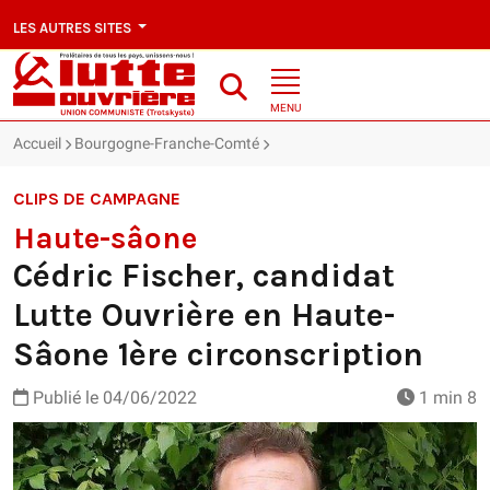
LES AUTRES SITES
MENU
Accueil
Bourgogne-Franche-Comté
Haute-sâone : Cédric Fischer, c
CLIPS DE CAMPAGNE
Haute-sâone
Cédric Fischer, candidat
Lutte Ouvrière en Haute-
Sâone 1ère circonscription
Publié le
04/06/2022
1 min 8