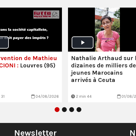
rvention de Mathieu
Nathalie Arthaud sur 
IONI :
Louvres (95)
dizaines de milliers de
jeunes Marocains
arrivés à Ceuta
 31
04/08/2026
2 min 44
01/08/
Newsletter
N