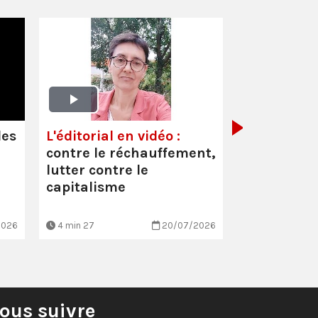
Oullins-Pi
(69) :
Inter
Cécile Faur
les
L'éditorial en vidéo :
suppressio
contre le réchauffement,
et les mau
lutter contre le
conditio…
capitalisme
2026
4 min 27
20/07/2026
3 min 7
ous suivre