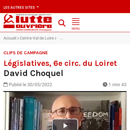
LES AUTRES SITES
MENU
Accueil
Centre-Val de Loire
Législatives, 6e circ. du Loiret : David Ch
CLIPS DE CAMPAGNE
Législatives, 6e circ. du Loiret
David Choquel
Publié le
30/05/2022
1 min 43