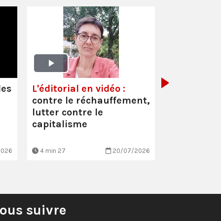
Oullins-Pi
(69) :
Inter
Cécile Faur
les
L'éditorial en vidéo :
suppressio
contre le réchauffement,
et les mau
lutter contre le
conditio…
capitalisme
2026
4 min 27
20/07/2026
3 min 7
ous suivre