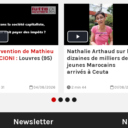
rvention de Mathieu
Nathalie Arthaud sur 
IONI :
Louvres (95)
dizaines de milliers de
jeunes Marocains
arrivés à Ceuta
 31
04/08/2026
2 min 44
01/08/
Newsletter
N