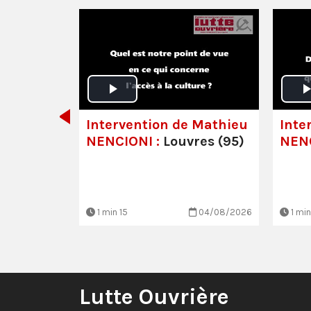
 -
lisabeth
s luttes
!
Intervention de Mathieu
Inte
NENCIONI :
Louvres (95)
NENC
30/06/2026
1 min 15
04/08/2026
1 min
Lutte Ouvrière