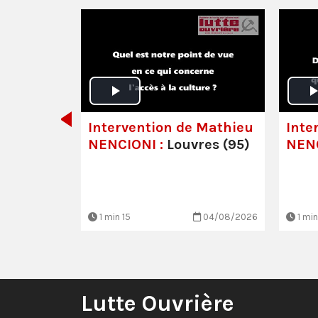
 -
lisabeth
s luttes
!
Intervention de Mathieu
Inte
NENCIONI :
Louvres (95)
NENC
30/06/2026
1 min 15
04/08/2026
1 min
Lutte Ouvrière