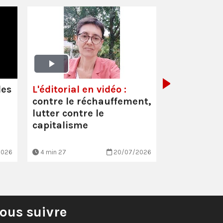
Oullins-Pi
(69) :
Inter
Cécile Faur
les
L'éditorial en vidéo :
suppressio
contre le réchauffement,
et les mau
lutter contre le
conditio…
capitalisme
2026
4 min 27
20/07/2026
3 min 7
ous suivre