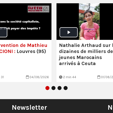
rvention de Mathieu
Nathalie Arthaud sur 
IONI :
Louvres (95)
dizaines de milliers de
jeunes Marocains
arrivés à Ceuta
 31
04/08/2026
2 min 44
01/08/
Newsletter
N