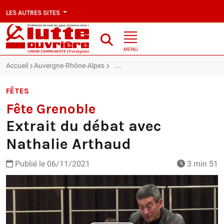
LES AUTRES SITES
MENU
Accueil
Auvergne-Rhône-Alpes
Fête Grenoble : Extrait du débat ave
FÊTES
Fête Grenoble
Extrait du débat avec
Nathalie Arthaud
Publié le
06/11/2021
3 min 51