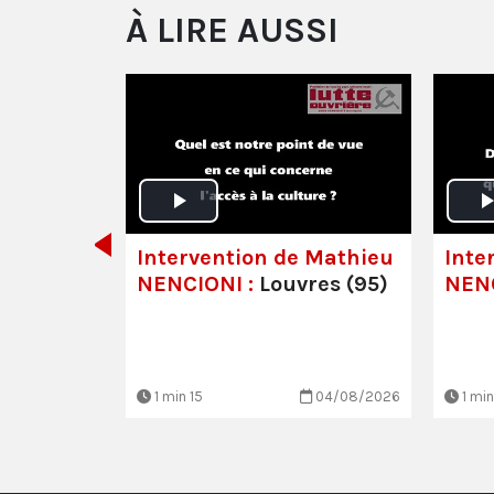
À LIRE AUSSI
 -
lisabeth
s luttes
!
Intervention de Mathieu
Inte
NENCIONI :
Louvres (95)
NENC
30/06/2026
1 min 15
04/08/2026
1 min