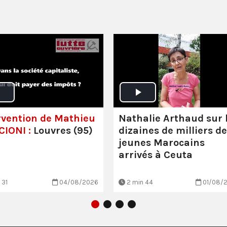
rvention de Mathieu
Nathalie Arthaud sur 
IONI :
Louvres (95)
dizaines de milliers de
jeunes Marocains
arrivés à Ceuta
 31
04/08/2026
2 min 44
01/08/