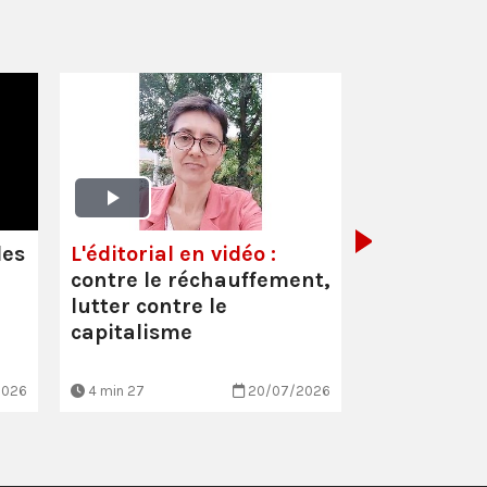
Oullins-Pi
(69) :
Inter
Cécile Faur
les
L'éditorial en vidéo :
suppressio
contre le réchauffement,
et les mau
lutter contre le
conditio…
capitalisme
2026
4 min 27
20/07/2026
3 min 7