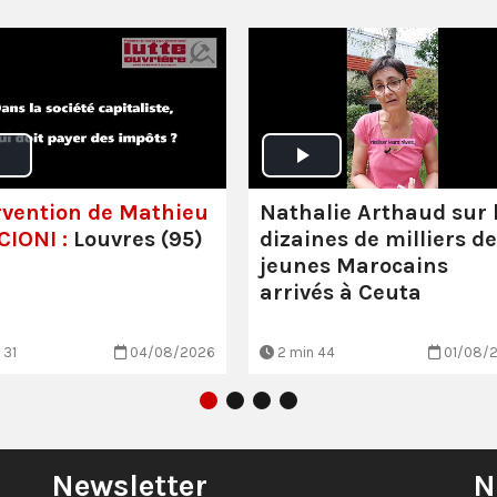
rvention de Mathieu
Nathalie Arthaud sur 
IONI :
Louvres (95)
dizaines de milliers de
jeunes Marocains
arrivés à Ceuta
 31
04/08/2026
2 min 44
01/08/
Newsletter
N