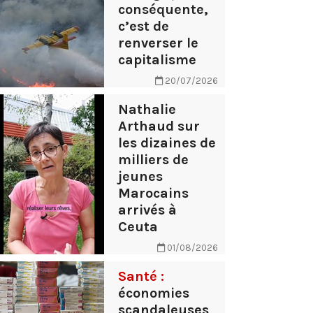
conséquente,
c’est de
renverser le
capitalisme
20/07/2026
Nathalie
Arthaud sur
les dizaines de
milliers de
jeunes
Marocains
arrivés à
Ceuta
01/08/2026
Santé :
économies
scandaleuses