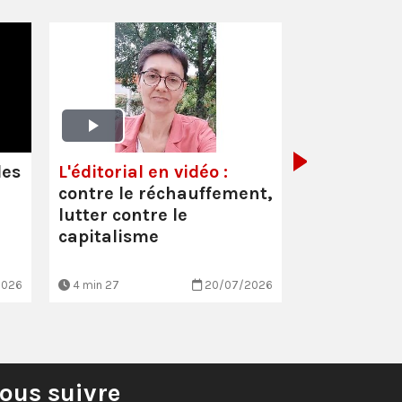
Oullins-Pi
(69) :
Inter
Cécile Faur
les
L'éditorial en vidéo :
suppressio
contre le réchauffement,
et les mau
lutter contre le
conditio…
capitalisme
2026
4 min 27
20/07/2026
3 min 7
ous suivre