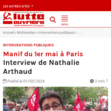
LES AUTRES SITES
MENU
Accueil
Multimédias
Interventions publiques
Manif du 1er mai à Par
INTERVENTIONS PUBLIQUES
Manif du 1er mai à Paris
Interview de Nathalie
Arthaud
Publié le
01/05/2024
2 min 7