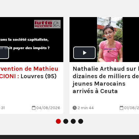
rvention de Mathieu
Nathalie Arthaud sur 
IONI :
Louvres (95)
dizaines de milliers de
jeunes Marocains
arrivés à Ceuta
 31
04/08/2026
2 min 44
01/08/