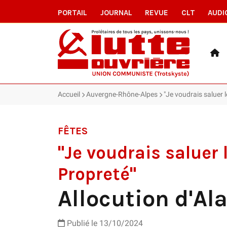
PORTAIL
JOURNAL
REVUE
CLT
AUDI
Accueil
Auvergne-Rhône-Alpes
"Je voudrais saluer l
FÊTES
"Je voudrais saluer
Propreté"
Allocution d'Ala
Publié le
13/10/2024