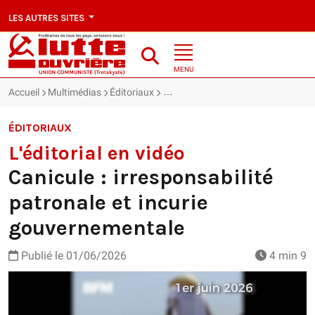
LES AUTRES SITES
MENU
Accueil
Multimédias
Éditoriaux
L'éditorial en vidéo : Canicule : ir
ÉDITORIAUX
L'éditorial en vidéo
Canicule : irresponsabilité
patronale et incurie
gouvernementale
Publié le
01/06/2026
4 min 9