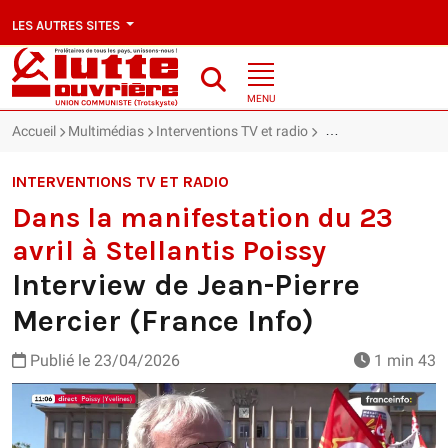
LES AUTRES SITES
MENU
Accueil
Multimédias
Interventions TV et radio
Dans la manifestation
INTERVENTIONS TV ET RADIO
Dans la manifestation du 23
avril à Stellantis Poissy
Interview de Jean-Pierre
Mercier (France Info)
Publié le
23/04/2026
1 min 43