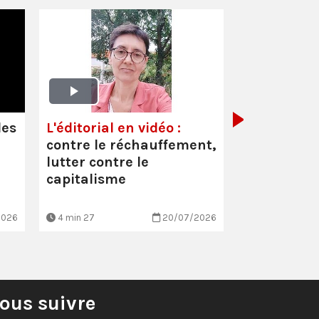
Oullins-Pi
(69) :
Inter
Cécile Faur
les
L'éditorial en vidéo :
suppressio
contre le réchauffement,
et les mau
lutter contre le
conditio…
capitalisme
2026
4 min 27
20/07/2026
3 min 7
ous suivre