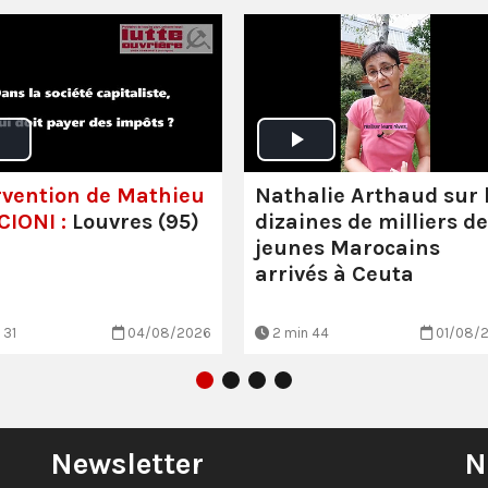
rvention de Mathieu
Nathalie Arthaud sur 
IONI :
Louvres (95)
dizaines de milliers de
jeunes Marocains
arrivés à Ceuta
 31
04/08/2026
2 min 44
01/08/
Newsletter
N