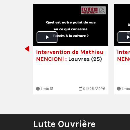
 -
lisabeth
s luttes
!
Intervention de Mathieu
Inte
NENCIONI :
Louvres (95)
NENC
30/06/2026
1 min 15
04/08/2026
1 min
Lutte Ouvrière