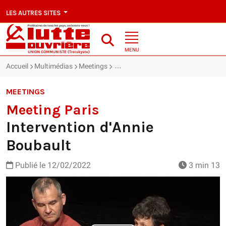
LES AUTRES SITES
MENU
Accueil
Multimédias
Meetings
Meeting Paris : Intervention d'Annie
MEETINGS
Meeting Paris
Intervention d'Annie
Boubault
Publié le
12/02/2022
3 min 13