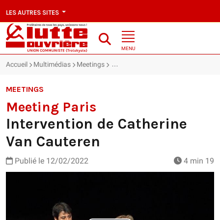
LES AUTRES SITES
MENU
Accueil
Multimédias
Meetings
Meeting Paris : Intervention de Cat
MEETINGS
Meeting Paris
Intervention de Catherine
Van Cauteren
Publié le
12/02/2022
4 min 19