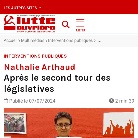
LES AUTRES SITES
MENU
Accueil
Multimédias
Interventions publiques
Nathalie Arthaud : Apr
INTERVENTIONS PUBLIQUES
Nathalie Arthaud
Après le second tour des
législatives
Publié le
07/07/2024
2 min 39