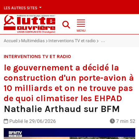
LES AUTRES SITES
MENU
Accueil
Multimédias
Interventions TV et radio
le gouvernement a dé
INTERVENTIONS TV ET RADIO
le gouvernement a décidé la
construction d'un porte-avion à
10 milliards et on ne trouve pas
de quoi climatiser les EHPAD
Nathalie Arthaud sur BFM
Publié le
29/06/2026
7 min 52