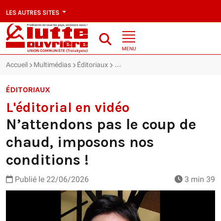
LES AUTRES SITES
MENU
Accueil
Multimédias
Éditoriaux
L'éditorial en vidéo : N’attendons 
ÉDITORIAUX
L'éditorial en vidéo
N’attendons pas le coup de
chaud, imposons nos
conditions !
Publié le
22/06/2026
3 min 39