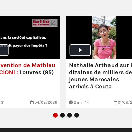
rvention de Mathieu
Nathalie Arthaud sur 
IONI :
Louvres (95)
dizaines de milliers de
jeunes Marocains
arrivés à Ceuta
 31
04/08/2026
2 min 44
01/08/