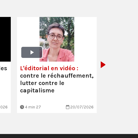
Oullins-Pi
(69) :
Inter
Cécile Faur
les
L'éditorial en vidéo :
suppressio
contre le réchauffement,
et les mau
lutter contre le
conditio…
capitalisme
2026
4 min 27
20/07/2026
3 min 7