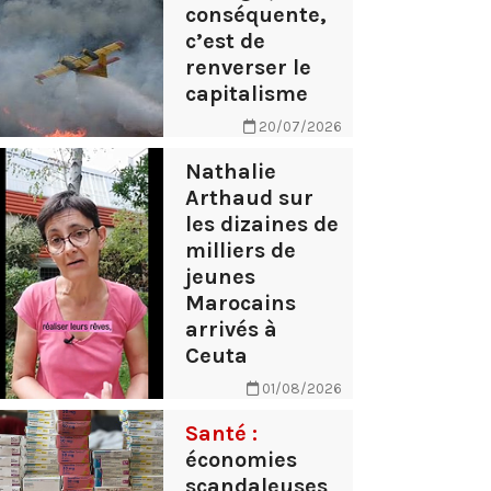
conséquente,
c’est de
renverser le
capitalisme
20/07/2026
Nathalie
Arthaud sur
les dizaines de
milliers de
jeunes
Marocains
arrivés à
Ceuta
01/08/2026
Santé :
économies
scandaleuses