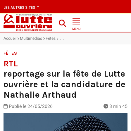
LES AUTRES SITES
MENU
Accueil
Multimédias
Fêtes
RTL : reportage sur la fête de Lutte ouv
FÊTES
RTL
reportage sur la fête de Lutte
ouvrière et la candidature de
Nathalie Arthaud
Publié le
24/05/2026
3 min 45