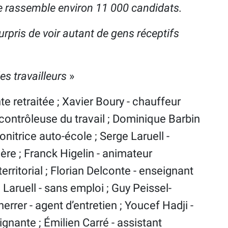
ce rassemble environ 11 000 candidats.
ris de voir autant de gens réceptifs
s travailleurs
»
e retraitée ; Xavier Boury - chauffeur
- contrôleuse du travail ; Dominique Barbin
nitrice auto-école ; Serge Laruell -
ière ; Franck Higelin - animateur
territorial ; Florian Delconte - enseignant
Laruell - sans emploi ; Guy Peissel-
rrer - agent d’entretien ; Youcef Hadji -
oignante ; Émilien Carré - assistant