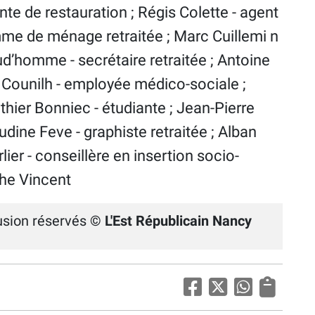
nte de restauration ; Régis Colette - agent
emme de ménage retraitée ; Marc Cuillemi n
ud’homme - secrétaire retraitée ; Antoine
on Counilh - employée médico-sociale ;
hier Bonniec - étudiante ; Jean-Pierre
audine Feve - graphiste retraitée ; Alban
er - conseillère en insertion socio-
phe Vincent
fusion réservés
© L'Est Républicain Nancy