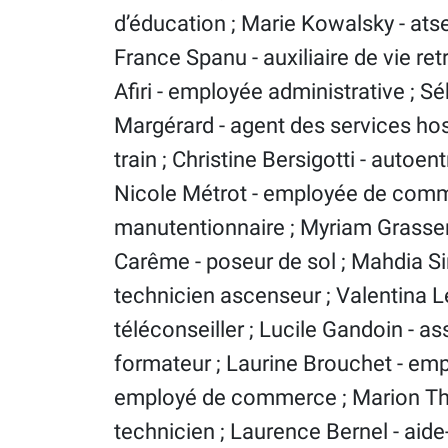
d’éducation ; Marie Kowalsky - atse
France Spanu - auxiliaire de vie retr
Afiri - employée administrative ; S
Margérard - agent des services hos
train ; Christine Bersigotti - autoen
Nicole Métrot - employée de comm
manutentionnaire ; Myriam Grasser
Carême - poseur de sol ; Mahdia Si
technicien ascenseur ; Valentina Le
téléconseiller ; Lucile Gandoin - as
formateur ; Laurine Brouchet - emp
employé de commerce ; Marion Tho
technicien ; Laurence Bernel - ai