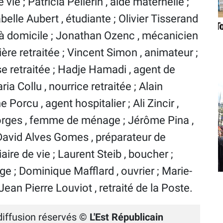
 vie ; Patricia Pellerin , aide maternelle ;
elle Aubert , étudiante ; Olivier Tisserand
e à domicile ; Jonathan Ozenc , mécanicien
ère retraitée ; Vincent Simon , animateur ;
e retraitée ; Hadje Hamadi , agent de
ia Collu , nourrice retraitée ; Alain
 Porcu , agent hospitalier ; Ali Zincir ,
eorges , femme de ménage ; Jérôme Pina ,
 David Alves Gomes , préparateur de
aire de vie ; Laurent Steib , boucher ;
 ; Dominique Mafflard , ouvrier ; Marie-
Jean Pierre Louviot , retraité de la Poste.
diffusion réservés
© L'Est Républicain