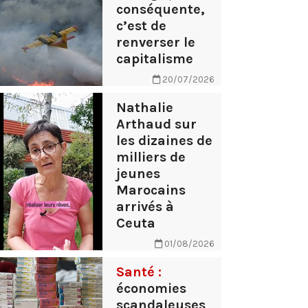
conséquente,
c’est de
renverser le
capitalisme
20/07/2026
Nathalie
Arthaud sur
les dizaines de
milliers de
jeunes
Marocains
arrivés à
Ceuta
01/08/2026
Santé :
économies
scandaleuses