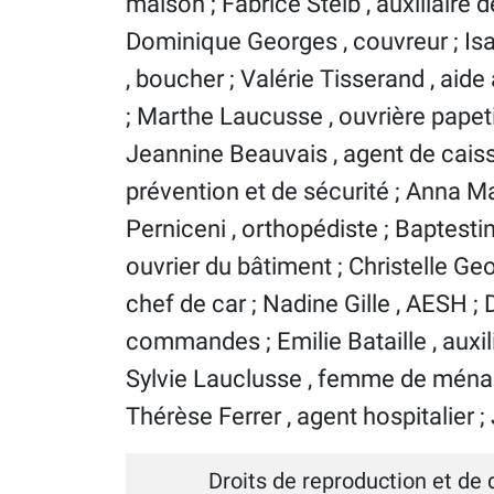
maison ; Fabrice Steib , auxiliaire de
Dominique Georges , couvreur ; Isab
, boucher ; Valérie Tisserand , aid
; Marthe Laucusse , ouvrière papeti
Jeannine Beauvais , agent de caiss
prévention et de sécurité ; Anna Mar
Perniceni , orthopédiste ; Baptestine
ouvrier du bâtiment ; Christelle G
chef de car ; Nadine Gille , AESH ;
commandes ; Emilie Bataille , auxili
Sylvie Lauclusse , femme de ménage
Thérèse Ferrer , agent hospitalier ; 
Droits de reproduction et de 