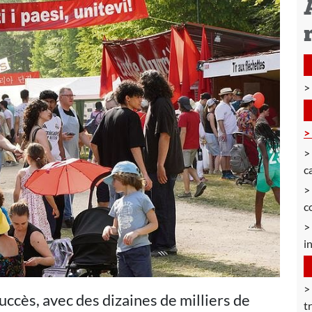
c
c
i
uccès, avec des dizaines de milliers de
t