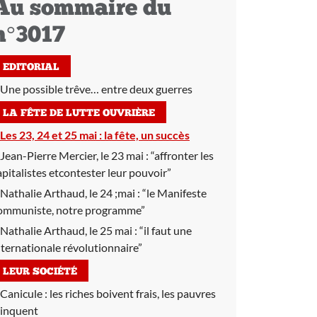
Au sommaire du
n°3017
EDITORIAL
Une possible trêve… entre deux guerres
LA FÊTE DE LUTTE OUVRIÈRE
Les 23, 24 et 25 mai :
la fête, un succès
Jean-Pierre Mercier, le 23 mai :
“affronter les
apitalistes etcontester leur pouvoir”
Nathalie Arthaud, le 24 ;mai :
“le Manifeste
ommuniste, notre programme”
Nathalie Arthaud, le 25 mai :
“il faut une
nternationale révolutionnaire”
LEUR SOCIÉTÉ
Canicule :
les riches boivent frais, les pauvres
rinquent