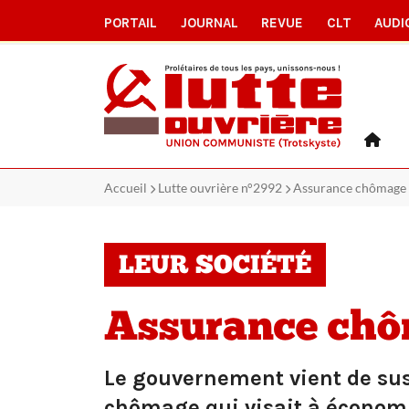
PORTAIL
JOURNAL
REVUE
CLT
AUDI
Accueil
Lutte ouvrière n°2992
Assurance chômage : 
LEUR SOCIÉTÉ
Assurance chô
Le gouvernement vient de susp
chômage qui visait à économis