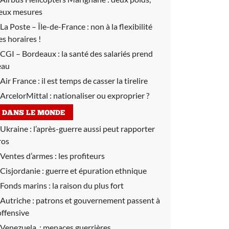
eux mesures
La Poste – Île-de-France :
non à la flexibilité
es horaires !
CGI – Bordeaux :
la santé des salariés prend
’eau
Air France :
il est temps de casser la tirelire
ArcelorMittal :
nationaliser ou exproprier ?
DANS LE MONDE
Ukraine :
l’après-guerre aussi peut rapporter
ros
Ventes d’armes :
les profiteurs
Cisjordanie :
guerre et épuration ethnique
Fonds marins :
la raison du plus fort
Autriche :
patrons et gouvernement passent à
’offensive
Venezuela :
menaces guerrières