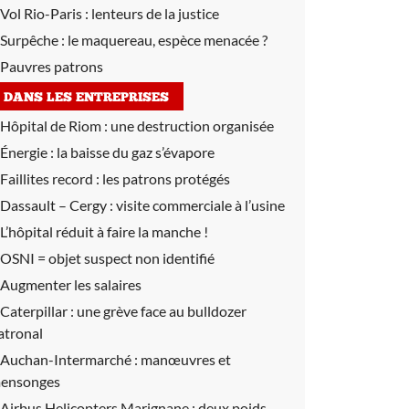
Vol Rio-Paris :
lenteurs de la justice
Surpêche :
le maquereau, espèce menacée ?
Pauvres patrons
DANS LES ENTREPRISES
Hôpital de Riom :
une destruction organisée
Énergie :
la baisse du gaz s’évapore
Faillites record :
les patrons protégés
Dassault – Cergy :
visite commerciale à l’usine
L’hôpital réduit à faire la manche !
OSNI = objet suspect non identifié
Augmenter les salaires
Caterpillar :
une grève face au bulldozer
atronal
Auchan-Intermarché :
manœuvres et
ensonges
Airbus Helicopters Marignane :
deux poids,