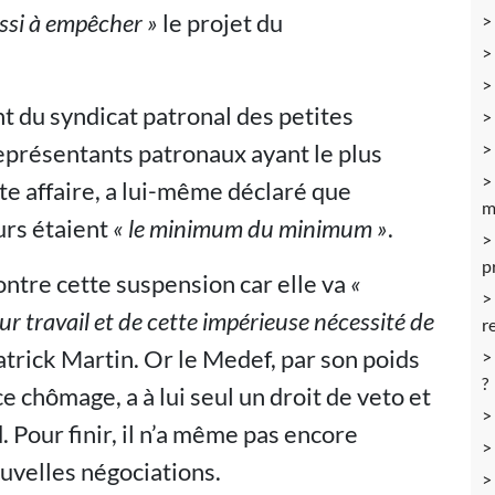
ssi à empêcher »
le projet du
nt du syndicat patronal des petites
eprésentants patronaux ayant le plus
tte affaire, a lui-même déclaré que
m
rs étaient
« le minimum du minimum »
.
p
ontre cette suspension car elle va
«
r travail et de cette impérieuse nécessité de
r
atrick Martin. Or le Medef, par son poids
?
e chômage, a à lui seul un droit de veto et
 Pour finir, il n’a même pas encore
ouvelles négociations.