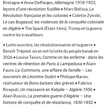
Bretagne • Anne Deffarges,
Allemagne 1918-1923,
• Marc Belissa,
leçons d’une révolution fusillée
La
• Colette Zytniki,
Révolution française et les colonies
Le cas Bugeaud, les violences de la conquête coloniale
e • The Spark (États-Unis), Trump et la guerre
en Algéri
contre les travailleurs
• Lutte ouvrière, les révolutionnaires et la guerre •
Benoit Trépied, où en est la lutte du peuple kanak en
2026 • Louise Tassin,
Comme on les enferme : dans les
• Alain
centres de rétention de Paris à Lampedusa
Faure,
La Commune, une affaire de famille – Les
• Philippe Baron,
souvenirs de Léontine Oudot
réalisateur de
• Fabrice
Bons baisers des grèves
Riceputi,
•
Un massacre en Kabylie – Algérie 1956
Alain Ruscio,
La première guerre d’Algérie – Une
•
histoire de conquête et de résistance, 1830-1852