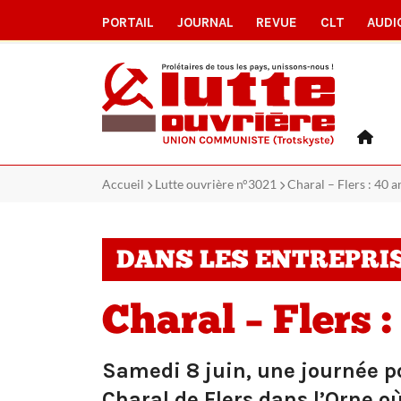
PORTAIL
JOURNAL
REVUE
CLT
AUDI
Accueil
Lutte ouvrière n°3021
Charal – Flers : 40 a
DANS LES ENTREPRI
Charal – Flers :
Samedi 8 juin, une journée po
Charal de Flers dans l’Orne où