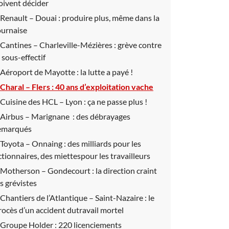
oivent décider
Renault – Douai :
produire plus, même dans la
ournaise
Cantines – Charleville-Mézières :
grève contre
e sous-effectif
Aéroport de Mayotte :
la lutte a payé !
Charal – Flers :
40 ans d’exploitation vache
Cuisine des HCL – Lyon :
ça ne passe plus !
Airbus – Marignane :
des débrayages
emarqués
Toyota – Onnaing :
des milliards pour les
ctionnaires, des miettespour les travailleurs
Motherson – Gondecourt :
la direction craint
es grévistes
Chantiers de l’Atlantique – Saint-Nazaire :
le
rocès d’un accident dutravail mortel
Groupe Holder :
220 licenciements