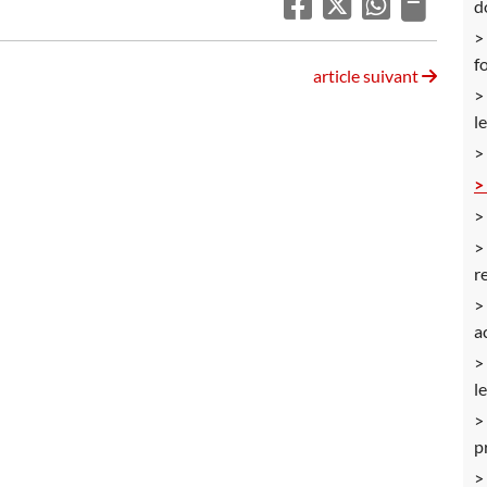
d
f
article suivant
l
r
a
l
p