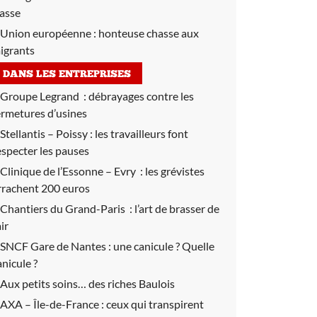
lasse
Union européenne :
honteuse chasse aux
igrants
DANS LES ENTREPRISES
Groupe Legrand :
débrayages contre les
ermetures d’usines
Stellantis – Poissy :
les travailleurs font
especter les pauses
Clinique de l’Essonne – Evry :
les grévistes
rrachent 200 euros
Chantiers du Grand-Paris :
l’art de brasser de
air
SNCF Gare de Nantes :
une canicule ? Quelle
anicule ?
Aux petits soins… des riches Baulois
AXA – Île-de-France : ceux qui transpirent